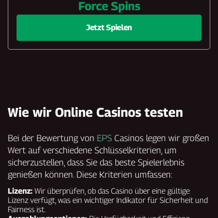
Force Spins
Jetzt Spielen
Wie wir Online Casinos testen
Bei der Bewertung von
EPS
Casinos legen wir großen
Wert auf verschiedene Schlüsselkriterien, um
sicherzustellen, dass Sie das beste Spielerlebnis
genießen können. Diese Kriterien umfassen:
Lizenz:
Wir überprüfen, ob das Casino über eine gültige
Lizenz verfügt, was ein wichtiger Indikator für Sicherheit und
Fairness ist.