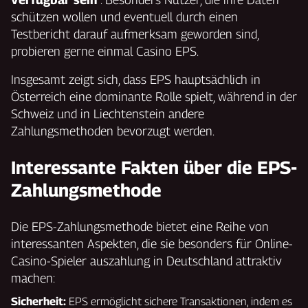
schützen wollen und eventuell durch einen
Testbericht darauf aufmerksam geworden sind,
probieren gerne einmal Casino EPS.
Insgesamt zeigt sich, dass EPS hauptsächlich in
Österreich eine dominante Rolle spielt, während in der
Schweiz und in Liechtenstein andere
Zahlungsmethoden bevorzugt werden.
Interessante Fakten über die EPS-
Zahlungsmethode
Die EPS-Zahlungsmethode bietet eine Reihe von
interessanten Aspekten, die sie besonders für Online-
Casino-Spieler auszahlung in Deutschland attraktiv
machen:
Sicherheit:
EPS ermöglicht sichere Transaktionen, indem es