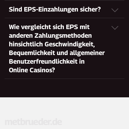
Sind EPS-Einzahlungen sicher?
Wie vergleicht sich EPS mit
anderen Zahlungsmethoden
hinsichtlich Geschwindigkeit,
Bequemlichkeit und allgemeiner
Benutzerfreundlichkeit in
Online Casinos?
metbrueder.de