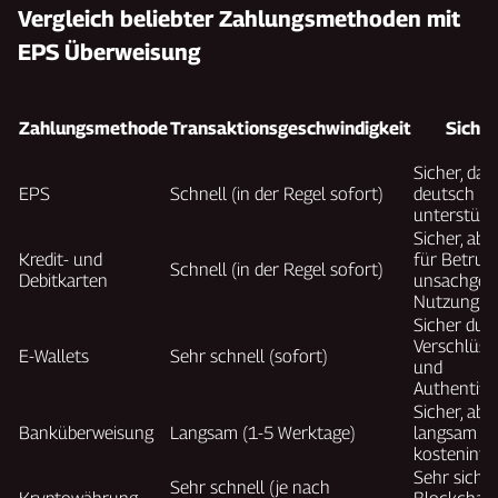
Vergleich beliebter Zahlungsmethoden mit
EPS Überweisung
Zahlungsmethode
Transaktionsgeschwindigkeit
Sicher
Sicher, da 
EPS
Schnell (in der Regel sofort)
deutsch B
unterstütz
Sicher, aber
Kredit- und
für Betrug 
Schnell (in der Regel sofort)
Debitkarten
unsachge
Nutzung
Sicher dur
Verschlüss
E-Wallets
Sehr schnell (sofort)
und
Authentifiz
Sicher, abe
Banküberweisung
Langsam (1-5 Werktage)
langsam u
kosteninte
Sehr siche
Sehr schnell (je nach