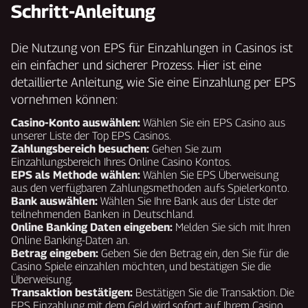
Schritt-Anleitung
Die Nutzung von EPS für Einzahlungen in Casinos ist
ein einfacher und sicherer Prozess. Hier ist eine
detaillierte Anleitung, wie Sie eine Einzahlung per EPS
vornehmen können:
Casino-Konto auswählen:
Wählen Sie ein EPS Casino aus
unserer Liste der Top EPS Casinos.
Zahlungsbereich besuchen:
Gehen Sie zum
Einzahlungsbereich Ihres Online Casino Kontos.
EPS als Methode wählen:
Wählen Sie EPS Überweisung
aus den verfügbaren Zahlungsmethoden aufs Spielerkonto.
Bank auswählen:
Wählen Sie Ihre Bank aus der Liste der
teilnehmenden Banken in Deutschland.
Online Banking Daten eingeben:
Melden Sie sich mit Ihren
Online Banking-Daten an.
Betrag eingeben:
Geben Sie den Betrag ein, den Sie für die
Casino Spiele einzahlen möchten, und bestätigen Sie die
Überweisung.
Transaktion bestätigen:
Bestätigen Sie die Transaktion. Die
EPS Einzahlung mit dem Geld wird sofort auf Ihrem Casino