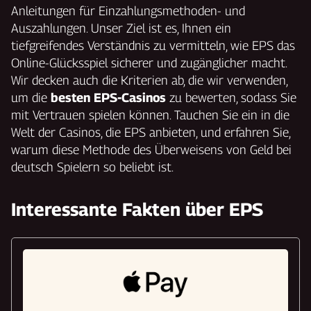
Anleitungen für Einzahlungsmethoden- und
Auszahlungen. Unser Ziel ist es, Ihnen ein
tiefgreifendes Verständnis zu vermitteln, wie EPS das
Online-Glücksspiel sicherer und zugänglicher macht.
Wir decken auch die Kriterien ab, die wir verwenden,
um die
besten EPS-Casinos
zu bewerten, sodass Sie
mit Vertrauen spielen können. Tauchen Sie ein in die
Welt der Casinos, die EPS anbieten, und erfahren Sie,
warum diese Methode des Überweisens von Geld bei
deutsch Spielern so beliebt ist.
Interessante Fakten über EPS