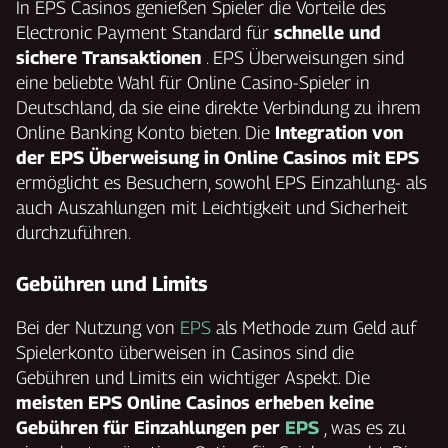
In EPS Casinos genießen Spieler die Vorteile des
Electronic Payment Standard für
schnelle und
sichere Transaktionen
. EPS Überweisungen sind
eine beliebte Wahl für Online Casino-Spieler in
Deutschland, da sie eine direkte Verbindung zu ihrem
Online Banking Konto bieten. Die
Integration von
der EPS Überweisung in Online Casinos mit EPS
ermöglicht es Besuchern, sowohl EPS Einzahlung- als
auch Auszahlungen mit Leichtigkeit und Sicherheit
durchzuführen.
Gebühren und Limits
Bei der Nutzung von
EPS
als Methode zum Geld auf
Spielerkonto überweisen in Casinos sind die
Gebühren und Limits ein wichtiger Aspekt. Die
meisten EPS Online Casinos erheben keine
Gebühren für Einzahlungen per
EPS
, was es zu