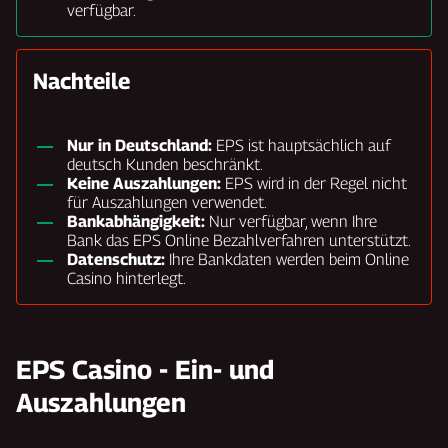
verfügbar.
Nachteile
Nur in Deutschland:
EPS ist hauptsächlich auf
deutsch Kunden beschränkt.
Keine Auszahlungen:
EPS wird in der Regel nicht
für Auszahlungen verwendet.
Bankabhängigkeit:
Nur verfügbar, wenn Ihre
Bank das EPS Online Bezahlverfahren unterstützt.
Datenschutz:
Ihre Bankdaten werden beim Online
Casino hinterlegt.
EPS Casino - Ein- und
Auszahlungen